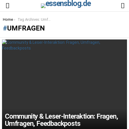
S
Menu
You are here:
Home
Tag Archives: Umfragen
UMFRAGEN
LATEST
STORIES
Community & Leser-Interaktion: Fragen,
Umfragen, Feedbackposts