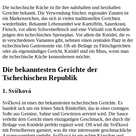
Die tschechische Küche ist für ihre nahrhaften und herzhaften
Gerichte bekannt. Die Verwendung frischer, regionaler Zutaten ist
ein Markenzeichen, das sich in vielen traditionellen Gerichten
wiederfindet. Bekannte Lebensmittel wie Kartoffeln, Sauerkraut,
Fleisch, vor allem Schweinefleisch und eine Vielzahl von Knödeln
prägen den tschechischen Speiseplan. Vor allem die Knödel, die es
in verschiedenen Varianten gibt, nehmen einen zentralen Platz in der
tschechischen Gastronomie ein. Ob als Beilage zu Fleischgerichten
oder als eigenständiges Gericht, Knödel sind ein Muss, wenn man
die tschechische Küche kennenlernen möchte.
Die bekanntesten Gerichte der
Tschechischen Republik
1. Svíčková
Svíčková ist eines der bekanntesten tschechischen Gerichte. Es
handelt sich um ein feines Stück Rinderfilet, das in einer cremigen
Soße aus Gemüse, Sahne und Gewürzen serviert wird. Die Sauce
verleiht dem Gericht einen einzigartigen Geschmack, der durch die
Beilage von Knödeln perfekt ergänzt wird. Oft wird die Svíčková
mit Preiselbeeren garniert, was ihr eine interessante geschmackliche
Ausgewogenheit verleiht. Svíčková ist ein echter Klassiker und