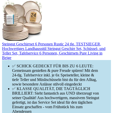
Steingut Geschirrset 6 Personen Rustic 24 tlg. TESTSIEGER,
Hochwertiges Landhaussttil Steingut Geschirr Set, Schüssel- und
Teller Set, Tafelservice 6 Personen, Geschirrsets Pure Living in
Beige
✅ SCHICK GEDECKT FÜR BIS ZU 6 LEUTE:
Gemeinsam genießen & pure Freude spüren! Mit dem
24-tlg. Tafelservice inkl. je 6x Speiseteller, kleine &
tiefe Teller und Müslischüsseln bist du für den Alltag,
sowie besondere Anlässe stilvoll eingedeckt
✅ KLASSE QUALITÄT, DIE TAGTÄGLICH
BRILLIERT: Sieht fantastich aus UND überzeugt von
seiner Qualität! Aus hochwertigem, massivem Steingut
gefertigt, ist das Service Set ideal für den täglichen
Einsatz geschaffen - vom Frühstück bis zum
Abendessen