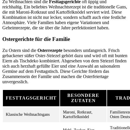
Zu Weihnachten sind die
Festtagsgerichte
oft üppig und
reichhaltig. Ein beliebtes Weihnachtsrezept ist die traditionelle Gans,
die mit Maroni-Rotkraut und Kartoffelknödel serviert wird. Diese
Kombination ist nicht nur lecker, sondern schafft auch eine festliche
Atmosphäre. Viele Familien haben eigene Variationen und
Geheimrezepte, die sie über die Jahre perfektioniert haben.
Ostergerichte für die Familie
Zu Ostern sind die
Osterrezepte
besonders umfangreich. Frisch
gebackener süßer Oster-Striezel gehört dazu und wird oft mit bunten
Eiern als Tischdeko kombiniert. Abgesehen von dem Striezel finden
sich auch herzhaft gefüllte Eier und eine Auswahl an saisonalem
Gemüse auf dem Festtagstisch. Diese Gerichte fördern das
Zusammensein der Familie und machen die Osterfeiertage
unvergesslich.
BESONDERE
FESTTAGSGERICHT
TRAD
ZUTATEN
Maroni, Rotkraut,
Familienrez
Klassische Weihnachtsgans
Kartoffelknödel
Osten Deuts
Traditionell