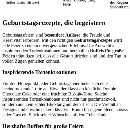
Mehl, Zucker, Eier,
Süßer Oster-Striezel
der Region
Hefe
Süddeutsch
Geburtstagsrezepte, die begeistern
Geburtstagsfeiern sind
besondere Anlässe
, die Freude und
Kreativität erfordern. Mit den richtigen
Geburtstagsrezepte
wird
jede Feier zu einem unvergesslichen Erlebnis. Die Auswahl an
inspirierenden Tortenkreationen und herzhaften
Buffets für große
Feiern
trägt dazu bei, dass alle Gäste zufrieden sind und den Tag in
vollen Zügen genießen können.
Inspirierende Tortenkreationen
Für den Höhepunkt jeder Geburtstagsfeier bietet sich eine
beeindruckende Torte an. Etwa der klassisch köstliche Double
Chocolate Cake oder eine fruchtige Biskuit-Torte. Solche
inspirierenden Tortenkreationen sind nicht nur geschmackvoll,
sondern auch ein echter Blickfang auf dem Tisch. Die Vielfalt an
Designs und Geschmäckern lässt viel Raum für eigene Ideen, sodass
jeder Gast ein Stück seiner Wünsche auf dem Teller findet.
Herzhafte Buffets für große Feiern