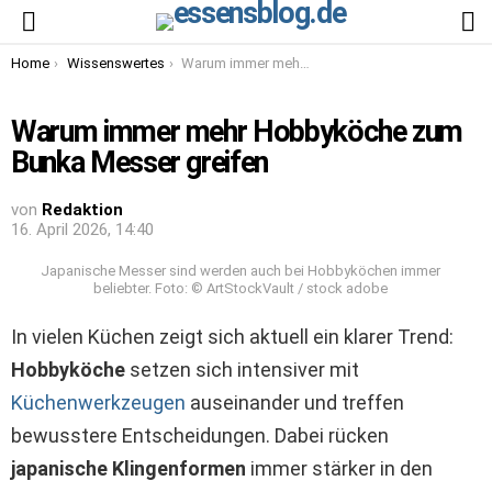
S
Menu
You are here:
Home
Wissenswertes
Warum immer mehr Hobbyköche zum Bunka Messer greifen
Warum immer mehr Hobbyköche zum
Bunka Messer greifen
von
Redaktion
16. April 2026, 14:40
Japanische Messer sind werden auch bei Hobbyköchen immer
beliebter. Foto: © ArtStockVault / stock adobe
In vielen Küchen zeigt sich aktuell ein klarer Trend:
Hobbyköche
setzen sich intensiver mit
Küchenwerkzeugen
auseinander und treffen
bewusstere Entscheidungen. Dabei rücken
japanische Klingenformen
immer stärker in den