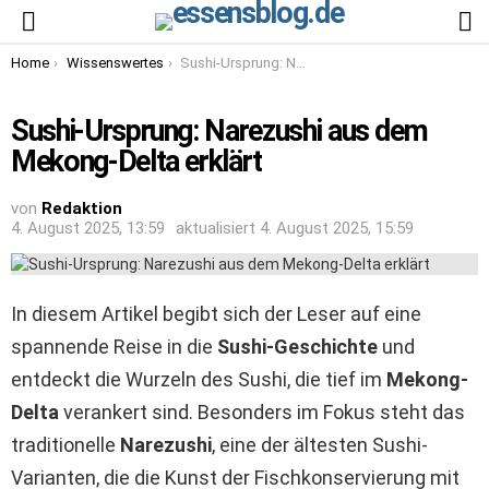
S
Menu
You are here:
Home
Wissenswertes
Sushi-Ursprung: Narezushi aus dem Mekong-Delta erklärt
Sushi-Ursprung: Narezushi aus dem
Mekong-Delta erklärt
von
Redaktion
4. August 2025, 13:59
aktualisiert
4. August 2025, 15:59
In diesem Artikel begibt sich der Leser auf eine
spannende Reise in die
Sushi-Geschichte
und
entdeckt die Wurzeln des Sushi, die tief im
Mekong-
Delta
verankert sind. Besonders im Fokus steht das
traditionelle
Narezushi
, eine der ältesten Sushi-
Varianten, die die Kunst der Fischkonservierung mit