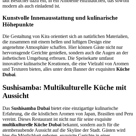
lädt Besucher dazu ein, in ein Ambiente einzutauchen, das sowohl
modern als auch einladend ist.
Kunstvolle Innenausstattung und kulinarische
Höhepunkte
Die Gestaltung von Kira orientiert sich an natürlichen Materialien,
die zusammen mit einem hellen und luftigen Design eine
angenehme Atmosphäre schaffen. Hier können Gäste nicht nur
hervorragende Gerichte genießen, sondern auch die Augen an der
ästhetischen Umgebung erfreuen. Die Speisekarte umfasst
innovative kulinarische Kreationen, die eine Vielzahl von Aromen
und Texturen bieten, alles unter dem Banner der exquisiten
Küche
Dubai
.
Sushisamba: Multikulturelle Küche mit
Aussicht
Das
Sushisamba Dubai
bietet eine einzigartige kulinarische
Erfahrung, die die köstlichen Aromen von Japan, Brasilien und Peru
vereint. Dieses Restaurant ist nicht nur für seine exquisite
multikulturelle Küche Dubai
bekannt, sondern auch für die
atemberaubende Aussicht auf die Skyline der Stadt. Gästen wird
hier die Möglichkeit geboten, exquisite Gerichte in einer