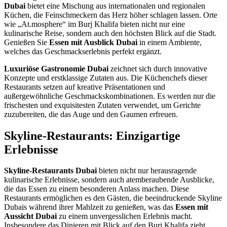
Dubai
bietet eine Mischung aus internationalen und regionalen
Küchen, die Feinschmeckern das Herz höher schlagen lassen. Orte
wie „At.mosphere“ im Burj Khalifa bieten nicht nur eine
kulinarische Reise, sondern auch den höchsten Blick auf die Stadt.
Genießen Sie
Essen mit Ausblick Dubai
in einem Ambiente,
welches das Geschmackserlebnis perfekt ergänzt.
Luxuriöse Gastronomie Dubai
zeichnet sich durch innovative
Konzepte und erstklassige Zutaten aus. Die Küchenchefs dieser
Restaurants setzen auf kreative Präsentationen und
außergewöhnliche Geschmackskombinationen. Es werden nur die
frischesten und exquisitesten Zutaten verwendet, um Gerichte
zuzubereiten, die das Auge und den Gaumen erfreuen.
Skyline-Restaurants: Einzigartige
Erlebnisse
Skyline-Restaurants Dubai
bieten nicht nur herausragende
kulinarische Erlebnisse, sondern auch atemberaubende Ausblicke,
die das Essen zu einem besonderen Anlass machen. Diese
Restaurants ermöglichen es den Gästen, die beeindruckende Skyline
Dubais während ihrer Mahlzeit zu genießen, was das
Essen mit
Aussicht Dubai
zu einem unvergesslichen Erlebnis macht.
Insbesondere das Dinieren mit Blick auf den Burj Khalifa zieht