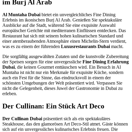
im Burj Al Arab
Al Muntaha Dubai
bietet ein unvergleichliches Fine Dining
Erlebnis im ikonischen Burj Al Arab. Genießen Sie spektakuläre
Ausblicke auf die Stadt, während Sie eine exquisite Auswahl
europäischer Gerichte mit mediterranen Einflüssen entdecken. Das
Restaurant hat sich mit seinem hohen kulinarischen Standard und
einer atemberaubenden Atmosphäre einen Michelin-Stern verdient,
was es zu einem der führenden
Luxusrestaurants Dubai
macht.
Die sorgfältig ausgewählten Zutaten und die kunstvolle Zubereitung
der Speisen sorgen für eine unvergessliche
Fine Dining Erfahrung
Dubai
, die keinen Gourmet enttäuschen wird. Ein Besuch in Al
Muntaha ist nicht nur ein Merkmale für exquisite Küche, sondern
auch ein Fest für die Sinne, das eindrucksvoll in einem der
schönsten Umgebungen der Welt präsentiert wird. Verpassen Sie
nicht die Gelegenheit, dieses Juwel der Gastronomie in Dubai zu
erleben.
Der Cullinan: Ein Stück Art Deco
Der Cullinan Dubai
präsentiert sich als ein spektakuläres
Steakhouse, das den glamorösen Art Deco-Stil atmet. Gäste können
sich auf ein unvergessliches kulinarisches Erlebnis freuen. Die