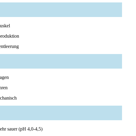
uskel
produktion
entleerung
Magen
hren
echanisch
sehr sauer (pH 4,0-4,5)