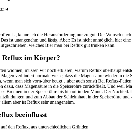
10:59
troffen ist, kenne ich die Herausforderung nur zu gut: Der Wunsch nach
x. Das ist unangenehm und lästig. Aber: Es ist nicht unmöglich, hier ein
aufgeschrieben, welches Bier man bei Reflux gut trinken kann.
i Reflux im Körper?
rten widmen, müssen wir noch erklären, warum Reflux überhaupt entst
 Magen verhindert normalerweise, dass die Magensäure wieder in die S
sch, wenn man sich vorn-über beugt…aber auch sonst) Bei Reflux-Patient
n dazu, dass Magensäure in die Speiseröhre zurückfließt. Und weil Mag
s Brennen in der Speiseröhre bis hinauf in den Mund. Der Nachteil: 
 Entzündungen und zum Abbau der Schleimhaut in der Speiseröhre und –
 allem aber ist Reflux sehr unangenehm.
flux beeinflusst
s auf den Reflux, aus unterschiedlichen Gründen: