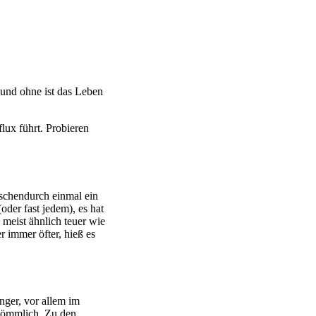
und ohne ist das Leben
ux führt. Probieren
ischendurch einmal ein
oder fast jedem), es hat
 meist ähnlich teuer wie
r immer öfter, hieß es
nger, vor allem im
ekömmlich. Zu den