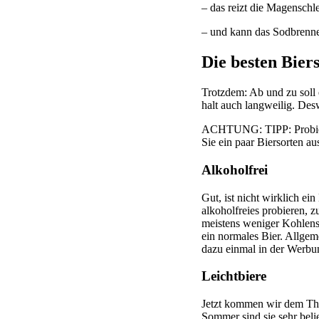
– das reizt die Magenschl
– und kann das Sodbrenne
Die besten Bier
Trotzdem: Ab und zu soll 
halt auch langweilig. De
ACHTUNG: TIPP: Probieren
Sie ein paar Biersorten aus
Alkoholfrei
Gut, ist nicht wirklich e
alkoholfreies probieren, z
meistens weniger Kohlensä
ein normales Bier. Allgeme
dazu einmal in der Werbu
Leichtbiere
Jetzt kommen wir dem Them
Sommer sind sie sehr beli