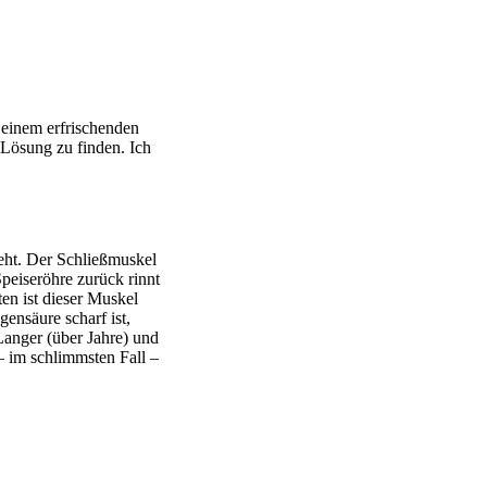
 einem erfrischenden
e Lösung zu finden. Ich
eht. Der Schließmuskel
peiseröhre zurück rinnt
en ist dieser Muskel
ensäure scharf ist,
Langer (über Jahre) und
 im schlimmsten Fall –