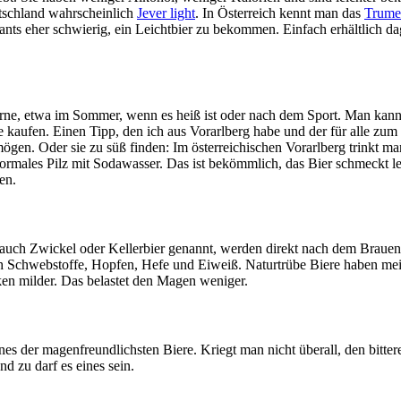
utschland wahrscheinlich
Jever light
. In Österreich kennt man das
Trume
urants eher schwierig, ein Leichtbier zu bekommen. Einfach erhältlich d
gerne, etwa im Sommer, wenn es heiß ist oder nach dem Sport. Man kann
he kaufen. Einen Tipp, den ich aus Vorarlberg habe und der für alle zum
ögen. Oder sie zu süß finden: Im österreichischen Vorarlberg trinkt m
ormales Pilz mit Sodawasser. Das ist bekömmlich, das Bier schmeckt le
en.
 auch Zwickel oder Kellerbier genannt, werden direkt nach dem Brauen 
och Schwebstoffe, Hopfen, Hefe und Eiweiß. Naturtrübe Biere haben me
n milder. Das belastet den Magen weniger.
eines der magenfreundlichsten Biere. Kriegt man nicht überall, den bit
nd zu darf es eines sein.
.