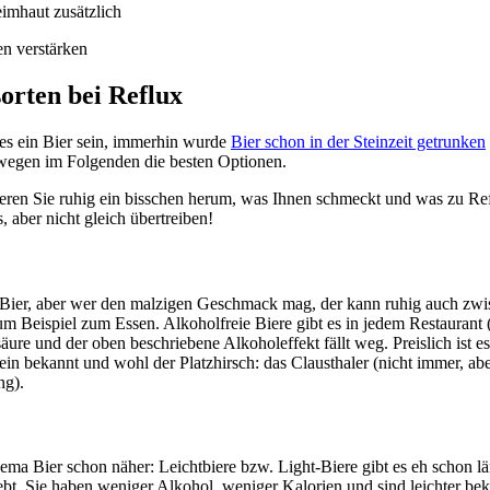
eimhaut zusätzlich
n verstärken
sorten bei Reflux
es ein Bier sein, immerhin wurde
Bier schon in der Steinzeit getrunken
swegen im Folgenden die besten Optionen.
 Sie ruhig ein bisschen herum, was Ihnen schmeckt und was zu Refl
, aber nicht gleich übertreiben!
in Bier, aber wer den malzigen Geschmack mag, der kann ruhig auch zw
um Beispiel zum Essen. Alkoholfreie Biere gibt es in jedem Restaurant (
ure und der oben beschriebene Alkoholeffekt fällt weg. Preislich ist es
in bekannt und wohl der Platzhirsch: das Clausthaler (nicht immer, abe
ng).
a Bier schon näher: Leichtbiere bzw. Light-Biere gibt es eh schon lä
ebt. Sie haben weniger Alkohol, weniger Kalorien und sind leichter b