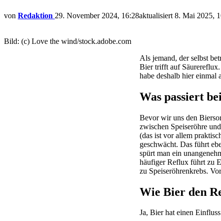
von
Redaktion
29. November 2024, 16:28
aktualisiert
8. Mai 2025, 
Bild: (c) Love the wind/stock.adobe.com
Als jemand, der selbst be
Bier trifft auf Säurereflu
habe deshalb hier einmal 
Was passiert be
Bevor wir uns den Bierso
zwischen Speiseröhre und
(das ist vor allem prakti
geschwächt. Das führt ebe
spürt man ein unangenehme
häufiger Reflux führt zu
zu Speiseröhrenkrebs. Vor
Wie Bier den Re
Ja, Bier hat einen Einflus